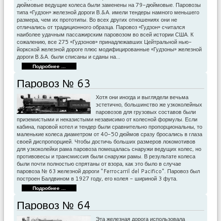
дюймовые ведущие колеса были заменены на 79-дюймовые. Паровозы
типа «Гудзон» железной дороги В.&А. имели тендеры намного меньшего
размера, чем их прототи­пы. Во всех других отношениях они не
отличались от традиционного образца. Паровоз «Гудзон» считался
наиболее удачным пассажирским паровозом во всей истории США. К
сожалению, все 275 «Гудзонов» принадлежавших Цейтральной нью-
йоркской железной дороге плюс модифицированные «Гудзоны» железной
дороги В.&А. были списаны и сданы на…
Подробнее ...
Паровоз № 63
Хотя они иногда и выглядели вечьма
эстетично, большинство же узкоколейных
паровозов для грузовых составов были
приземистыми и неказистыми независимо от колесной формулы. Если
кабина, паровой котел и тендер были сравнительно пропорциональны, то
маленькие колеса диаметром от 40-50 дюймов сразу бросались в глаза
своей диспропорцией. Чтобы достичь больших размеров локомотивов
для узкоколейки рама паровоза помещалась снаружи ведущих колес, но
противовесы и трансмиссия были снаружи рамы. В результате колеса
были почти полностью спрятаны от взора, как это было в случае
паровоза № 63 железной дороги "Ferrocarril del Pacifico". Паровоз был
построен Балдвином в 1927 году, его колея - шириной 3 фута.
Подробнее ...
Паровоз № 64
Эта железная дорога использовала