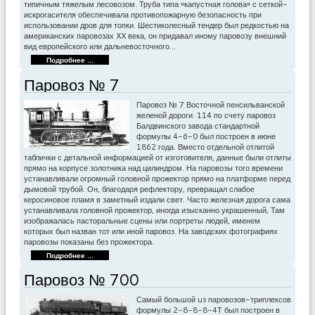
типичным тяжелым лесовозом. Труба типа «капустная голова» с сеткой-
искрогасителя обеспечивала противопожарную безопасность при
использовании дров для топки. Шестиколесный тендер был редкостью на
американских паровозах XX века, он придавал иному паровозу внешний
вид европейского или дальневосточного…
Подробнее ...
Паровоз № 7
Паровоз № 7 Восточной пенсильванской
желеной дороги. 114 по счету паровоз
Балдвинского завода стандартной
формулы 4-6-0 был построен в июне
1862 года. Вместо отдельной отлитой
таблички с детальной информацией от изготовителя, данные были отлиты
прямо на корпусе золотника над цилиндром. На паровозы того времени
устанавливали огромный головной прожектор прямо на платформе перед
дымовой трубой. Он, благодаря рефлектору, превращал слабое
керосиновое пламя в заметный издали свет. Часто железная дорога сама
устанавливала головной прожектор, иногда изысканно украшенный, Там
изображалась пасторальные сцены или портреты людей, именем
которых был назван тот или иной паровоз. На заводских фотографиях
паровозы показаны без прожектора.
Подробнее ...
Паровоз № 700
Самый большой uз паровозов-триплексов
формулы 2-8-8-8-4Т был построен в