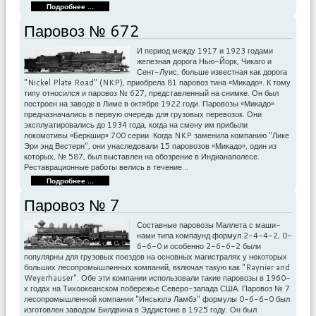
Подробнее ...
Паровоз № 672
И период между 1917 и 1923 годами
железная дорога Нью-Йорк, Чикаго и
Сент-Луис, больше известная как дорога
"Nickel Plate Road" (NKP), приобрела 81 паровоз тина «Микадо». К тому
типу относился и паровоз № 627, представленный на снимке. Он был
построен на заводе в Лиме в октябре 1922 годи. Паровозы «Микадо»
предназначались в первую очередь для грузовых перевозок. Они
эксплуатировались до 1934 года, когда на смену им прибыли
локомотивы «Беркшир» 700 серии. Когда NKP заменила компанию "Лике
Эри энд Вестерн", они унаследовали 15 паровозов «Микадо», один из
которых, № 587, был выставлен на обозрение в Индианаполесе.
Реставра­ционные работы велись в течение…
Подробнее ...
Паровоз № 7
Составные паровозы Маллета с маши­
нами типа компаунд фор­мул 2-4-4-2, 0-
6-6-0 и особен­но 2-6-6-2 были
популярны для грузовых поездов на ос­новных магистралях у неко­торых
больших лесопромышлeнных компаний, включая такую как "Raynier and
Weyerhauser". Обе эти компании использовали та­кие паровозы в 1960-
х годах на Тихоокеанском побере­жье Северо-запада США. Паровоз № 7
лесопромыш­ленной компании "Инсьюлэ Ламбэ" формулы 0-6-6-0 был
изготовлен заводом Билдвина в Эддистоне в 1925 году. Он был