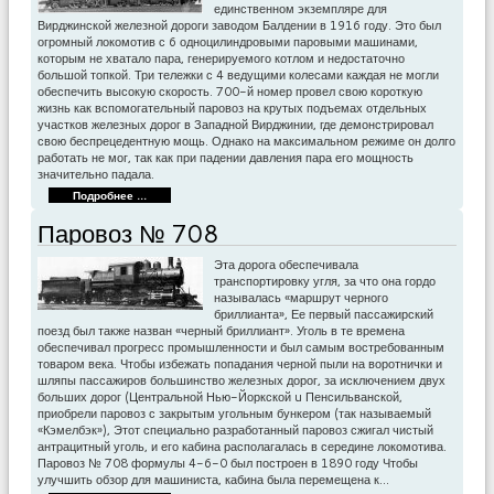
единственном экземпляре для
Вирджинской железной дороги заводом Балдении в 1916 году. Это был
огромный локомотив с 6 одноцилиндровыми паровыми машинами,
которым не хватало пара, генерируемого котлом и недостаточно
большой топкой. Три тележки с 4 ведущими колесами каждая не могли
обеспечить высокую скорость. 700-й номер провел свою короткую
жизнь как вспомогательный паровоз на крутых подъемах отдельных
участков железных дорог в Западной Вирджинии, где демонстрировал
свою беспрецедентную мощь. Однако на максимальном режиме он долго
рабо­тать не мог, так как при падении давления пара его мощность
значительно падала.
Подробнее ...
Паровоз № 708
Эта дорога обеспечивала
транспортировку угля, за что она гордо
называлась «маршрут черного
бриллианта», Ее первый пассажирский
поезд был также назван «черный бриллиант». Уголь в те времена
обеспечивал прогресс промышленности и был самым востребованным
товаром века. Чтобы избежать попадания черной пыли на воротнички и
шляпы пассажиров большинство железных дорог, за исключением двух
больших дорог (Центральной Нью-Йоркской u Пенсильванской,
приобрели паровоз с закрытым угольным бункером (так называемый
«Кэмелбэк»), Этот специально разработанный паровоз сжигал чистый
антрацитный уголь, и его кабина располагалась в середине локомотива.
Паровоз № 708 формулы 4-6-0 был построен в 1890 году Чтобы
улучшить обзор для машиниста, кабина была перемещена к…