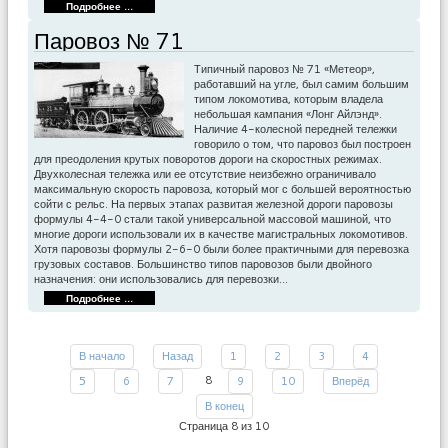
Подробнее ...
Паровоз № 71
Типичный паровоз № 71 «Метеор»,
работавший на угле, был самим большим
типом локомотива, которым владела
небольшая кампания «Лонг Айлэнд».
Наличие 4-колесной передней тележки
говорило о том, что паровоз был построен
для преодоления крутых поворотов дороги на скоростных режимах.
Двухколесная тележка или ее отсутствие неизбежно ограничивало
максимальную скорость паровоза, который мог с большей вероятностью
сойти с рельс. На первых этапах развитая железной дороги паровозы
формулы 4-4-0 стали такой универсальной массовой машиной, что
многие дороги использовали их в качестве магистральных локомотивов.
Хотя паровозы формулы 2-6-0 были более практичными для перевозка
грузовых составов. Большинство типов паровозов были двойного
назначения: они использовались для перевозки…
Подробнее ...
В начало
Назад
1
2
3
4
8
5
6
7
9
10
Вперёд
В конец
Страница 8 из 10