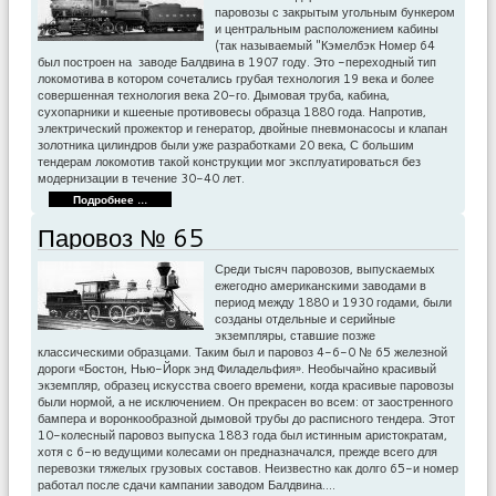
паровозы с закрытым угольным бункером
и центральным расположением кабины
(так называемый "Кэмелбэк Номер 64
был построен на заводе Балдвина в 1907 году. Это -переходный тип
локомотива в котором сочетались грубая технология 19 века и более
совершенная технология века 20-го. Дымовая труба, кабина,
сухопарники и кшееные противовесы образца 1880 года. Напротив,
электрический прожектор и генератор, двойные пневмонасосы и клапан
золотника цилиндров были уже разработками 20 века, С большим
тендерам локомотив такой конструкции мог эксплуатироваться без
модернизации в течение 30-40 лет.
Подробнее ...
Паровоз № 65
Среди тысяч паровозов, выпускаемых
ежегодно американскими заводами в
период между 1880 и 1930 годами, были
созданы отдельные и серийные
экземпляры, ставшие позже
классическими образцами. Таким был и паровоз 4-6-0 № 65 железной
дороги «Бостон, Нью-Йорк энд Филадельфия». Необычайно красивый
экземпляр, образец искусства своего времени, когда красивые паровозы
были нормой, а не исключением. Он прекрасен во всем: от заостренного
бампера и воронкообразной дымовой трубы до расписного тендера. Этот
10-колесный паровоз выпуска 1883 года был истинным аристократам,
хотя с 6-ю ведущими колесами он предназначался, прежде всего для
перевозки тяжелых грузовых составов. Неизвестно как долго 65-и номер
работал после сдачи кампании заводом Балдвина.…