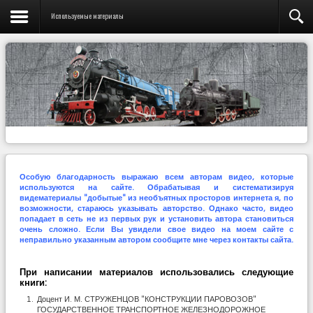
Используемые материалы
Особую благодарность выражаю всем авторам видео, которые
используются на сайте. Обрабатывая и систематизируя
видематериалы "добытые" из необъятных просторов интернета я, по
возможности, стараюсь указывать авторство. Однако часто, видео
попадает в сеть не из первых рук и установить автора становиться
очень сложно. Если Вы увидели свое видео на моем сайте с
неправильно указанным автором сообщите мне через контакты сайта.
При написании материалов использовались следующие
книги:
Доцент И. М. СТРУЖЕНЦОВ "КОНСТРУКЦИИ ПАРОВОЗОВ"
ГОСУДАРСТВЕННОЕ ТРАНСПОРТНОЕ ЖЕЛЕЗНОДОРОЖНОЕ