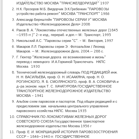
ИЗДАТЕЛЬСТВО МОСКВА "ТРАНСЖЕЛДОРИЗДАТ" 1937
Н.К. Прозоров М.Б..Вигдорчик Э.К.Гребенкин "ПАРОВО3Ы
устройство работа ремонт" МОСКВА "ТРАНСПОРТ" 1986
Александр Бернштейн "ПАРОВОЗЫ СЕРИИ У" МОСКВА
Издательство «Железнодорожное Дело» 2008
Раков В. А. "Локомотивы отечественных железных дорог (1845
—1955 гг.)" 2-е изд., перераб. и доп.— М.: Транспорт, 1995
Никольский А.С. "Паровозы серии "С". - М.: Виктория, 1997
Макаров Л.Л. Паровозы серии Э : Фотоальбом / Леонид
Макаров. — М.: Железнодорожное Дело, 2004.— 288 с.
Г. Гюнтер "Железная дорога ее возникновение и жизнь"
перевод с немецкого И.А.Горкиной Транспечать НКПС
Москва 1930
Технический железнодорожный словарь ПОД РЕДАКЦИЕЙ инж.
Н. Н. ВАСИЛЬЕВА, проф. О. Н. ИСААКЯНА, проф. Н. О.
РОГИНСКОГО, Я. Б. СМОЛЯНСКОГО, проф. В. А. СОКОВИЧА и
д-ра эконом. наук Т. С. ХАЧАТУРОВА ГОСУДАРСТВЕННОЕ
ТРАНСПОРТНОЕ ЖЕЛЕЗНОДОРОЖНОЕ ИЗДАТЕЛЬСТВО
МОСКВА - 1941
Альбом схем паровозов и паспортов. Под общеи редакцией и с
предисловием зам. начальника центрального управлення
паровозного хозяйства НКПС. Москва 1935
СПРАВОЧНИК ПО ЛОКОМОТИВАМ ЖЕЛЕЗНЫХ ДОРОГ
СОВЕТСКОГО СОЮЗА Государственное транспортное
железнодорожное издательство Москва 1956 г
Проф. Е. И. МОКРШИЦКИЙ ИСТОРИЯ ПАРОВОЗОСТРОЕНИЯ
СССР - 1846—1940 гг. ГОСУДАРСТВЕННОЕ