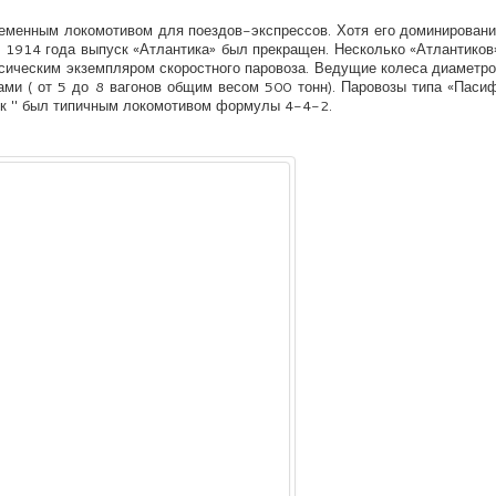
ременным локомотивом для поездов-экспрессов. Хотя его доминирован
ле 1914 года выпуск «Атлантика» был прекращен. Несколько «Атлантико
ссическим экземпляром скоростного паровоза. Ведущие колеса диаметр
ами ( от 5 до 8 вагонов общим весом 500 тонн). Паровозы типа «Паси
ик " был типичным локомотивом формулы 4-4-2.