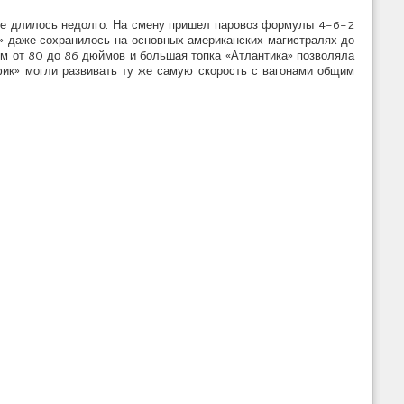
ие длилось недолго. На смену пришел паровоз формулы 4-6-2
в» даже сохранилось на основных американских магистралях до
ом от 80 до 86 дюймов и большая топка «Атлантика» позволяла
фик» могли развивать ту же самую скорость с вагонами общим