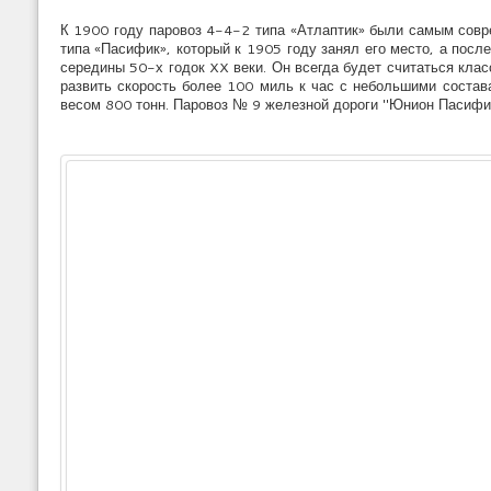
К 1900 году паровоз 4-4-2 типа «Атлаптик» были самым сов
типа «Пасифик», который к 1905 году занял его место, а пос
середины 50-х годок XX веки. Он всегда будет считаться кла
развить скорость более 100 миль к час с небольшими состав
весом 800 тонн. Паровоз № 9 железной дороги "Юнион Пасиф