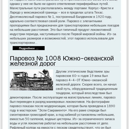
однако у нее не было ни одного ответвления периферийных путей.
Магис­тральные пути располагались между портами: Корпус-Кристи и
Ларедо у мексиканской границы - все в пределах штата Техас.
Десятиколесный паровоз № 1, построенный Балдвином в 1920 году,
идеально соответствовал своей роли. Паровоз с элегантными
пропорциями был предназначен для транспортировки небольших поездов
на небольшие расстояния. Это был типичный продукт локомотивной
индустрии периода, наступившего после Первой мировой войны. Из-за
небольших размеров и возможностей, этот паровоз использовали для
транспортировки…
Подробнее ...
Паровоз № 1008 Южно-океанской
железной дорог
Другим этетическим бедствием эры
паровозов 60-х годов 19 века был
паровоз 4-4-0Т Южно-океанской
железной дороги. Скорее всего, он начал
свой путь, оборудованный традиционным
тендером, который впоследствии был
демонтирован. После эксплуатации на магистральных линиях, паровоз
был переведен в разряд маневровых локомотивов. На фотографии
паровоз показан после модернизации, которая была проведена в 1890
году в мастерских "Эспи Сакраменто». На его раме спереди был
смонтирован громоздкий кран, а под кабиной установлены небольшие,
емкостью 50 галлонов, водные цистерны. Из-за ограниченного запаса
воды и угля локомотив работал на небольшом расстоянии от депо.
Рифленый колпак на емкости с песком свидетельствует, что он был