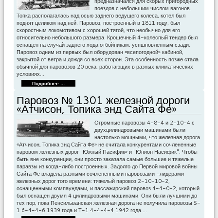
предназначался для скорых пригородных
поездов с небольшим числом вагонов.
Топка располагалась над осью заднего ведущего колеса, котел был
поднят целиком над ней. Паровоз, построенный в 1811 году, был
скоростным локомотивом с хорошей тягой, что необычно для его
относительно небольшого размера. Крошечный 4-колеспый тендер был
оснащен на случай заднего хода отбойникам, успшновленным сзади.
Паровоз одним из первых был оборудован «всепогодной» кабиной,
закрытой от ветра и дождя со всех сторон. Эта особенность позже стала
обычной для паровозов 20 века, работающих в разных климатических
условиях…
Подробнее ...
Паровоз № 1301 железной дороги
«Атчисон, Топика энд Сайта Фе»
Огромные паровозы 4-8-4 и 2-10-4 с
двухцилиндровыми машинами были
настолько мощными, что железная дорога
«Атчисон, Топика энд Сайта Фе» не считала конкурентами сочлененные
паровом железных дорог "Южный Пасифик» и "Юнион Насифик". Чтобы
быть вне конкуренции, они просто заказала самые большие и тяжелые
паравзы из когда-либо построенных. Задолго до Первой мировой войны
Сайта Фе владела разными сочлененными паровозами -лидерами
железных дорог того времени: тяжелый паровоз 2-10-10-2,
оснащенными компаундами, и пассажирский паровоз 4-4-0-2, который
был оснащен двумя 4 цилиндровыми машинами. Они были лучшими до
тех пор, пока Пенсильванская железная дорога не получила паровозы S-
1 6-4-4-6 1939 года и Т-1 4-4-4-4 1942 года.…