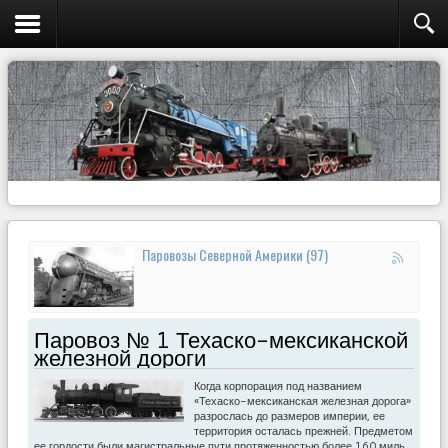
Паровозы Северной Америки (97)
Паровоз № 1 Техаско-мексиканской
железной дороги
Когда корпорация под названием
«Техаско-мексиканская железная дорога»
разрослась до размеров империи, ее
территория осталась прежней. Предметом
ее гордости были магистральные пути протяженностью более 160 миль,