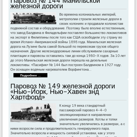
Паровоз № 144 Манильской
железной дороги
Во времена колониальных империй,
метрополии строили железные дороги в
своих колониях и продавали колонистам
подвижной состав и оборудование. Поэтому было вполне естественным,
что завод Балдвина в Филадельфии поставлял большинство локомотивов
на экспорт в Филиппины после того как США освободили эту страну во
время Испано-Американской войны 1898 года. Манильская железная
дорога на Лузине была самой большой по перевозкам грузов общего
назначения. Другие железнодорожные линии обслуживили сахарные
плантации и паровозы оставались там до конца 1980-Х годов. За 10 лет
до этого Манильская железная дороги перешла на дизельные
локомотивы. «Пасифик» № 144 был построен Балдвином в 1927 году.
Он оснащен водяным нагревателем Ворфингтона…
Подробнее ...
Паровоз № 149 железной дороги
«Нью-Йорк, Нью-Хавен знд
Хартфорд»
К концу 19 века стандартный
пассажирский паровоз 4-4-0
эволюционировал в направлении
увеличения размеров. Котлы и топки
значительно увеличились в размерах, а с
ними возросли сила и продолжительность генерируемого пара.
Значительно возросла и мощность силовой установки, как у этого