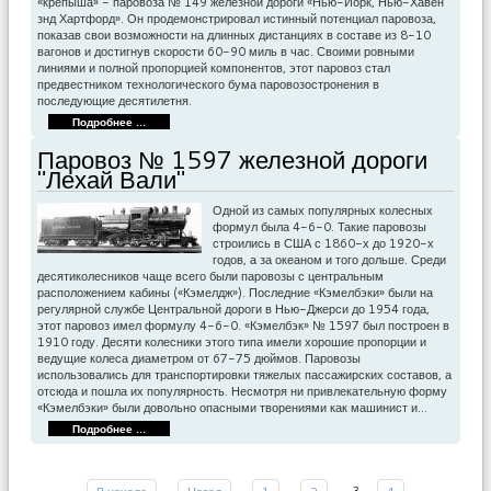
«крепыша» - паровоза № 149 железной дороги «Нью-Йорк, Нью-Хавен
знд Хартфорд». Он продемонстрировал истинный потенциал паровоза,
показав свои возможности на длинных дистанциях в составе из 8-10
вагонов и достигнув скорости 60-90 миль в час. Своими ровными
линиями и полной пропорцией компонентов, этот паровоз стал
предвестником технологического бума паровозостронения в
последующие десятилетня.
Подробнее ...
Паровоз № 1597 железной дороги
"Лехай Вали"
Одной из самых популярных колесных
формул была 4-6-0. Такие паровозы
строились в США с 1860-х до 1920-х
годов, а за океаном и того дольше. Среди
десятиколесников чаще всего были паровозы с центральным
расположением кабины («Кэмелдж»). Последние «Кэмелбэки» были на
регулярной службе Центральной дороги в Нью-Джерси до 1954 года,
этот паровоз имел формулу 4-6-0. «Кэмелбэк» № 1597 был построен в
1910 году. Десяти колесники этого типа имели хорошие пропорции и
ведущие колеса диаметром от 67-75 дюймов. Паровозы
использовались для транспортировки тяжелых пассажирских составов, а
отсюда и пошла их популярность. Несмотря ни привлекательную форму
«Кэмелбэки» были довольно опасными творениями как машинист и…
Подробнее ...