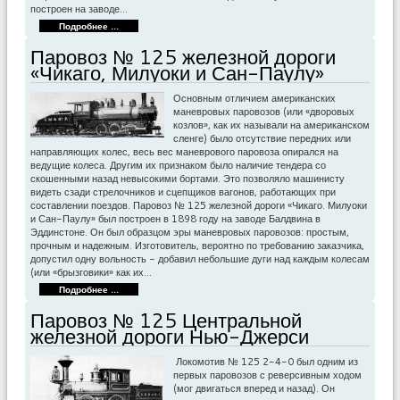
построен на заводе…
Подробнее ...
Паровоз № 125 железной дороги
«Чикаго, Милуоки и Сан-Паулу»
Основным отличием американских
маневровых паровозов (или «дворовых
козлов», как их называли на американском
сленге) было отсутствие передних или
направляющих колес, весь вес маневрового паровоза опирался на
ведущие колеса. Другим их признаком было наличие тендера со
скошенными назад невысокими бортами. Это позволяло машинисту
видеть сзади стрелочников и сцепщиков вагонов, работающих при
составлении поездов. Паровоз № 125 железной дороги «Чикаго. Милуоки
и Сан-Паулу» был построен в 1898 году на заводе Балдвина в
Эддинстоне. Он был образцом эры маневровых паровозов: простым,
прочным и надежным. Изготовитель, вероятно по требованию заказчика,
допустил одну вольность - добавил небольшие дуги над каждым колесам
(или «брызговики» как их…
Подробнее ...
Паровоз № 125 Центральной
железной дороги Нью-Джерси
Локомотив № 125 2-4-0 был одним из
первых паровозов с реверсивным ходом
(мог двигаться вперед и назад). Он