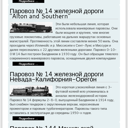
Подробнее ...
Паровоз № 14 железной дороги
"Alton and Southern"
Эти были небольшая линия, которая
использовала маневровые паровозы. Они
были мощнее и крупнее, чем многие
грузовые локомотивы, работавшие на дальних маршрутах основных
магистралей. Протяженность этой линии составляли менее 50 миль. Она
проходила через Иллинойс и р. Миссисипи к Сент-Луис и Миссури и
далее пересекались с 22 другими железными дорогами. Паровоз 0-10-
0 М 14 был построен Балдвииом в 1930 году. Он был образцам тяжелого
современного маневрового паровоза, оснащенным двумя компаундами
Подробнее ...
Паровоз № 14 железной дороги
Невада-Калифорния-Орегон
Это короткая узкоколейная линия с 3-
футовой колеей мло упоминалась в
анналах железнодорожной истории.
Паровоз № 14 формулы 2-8-0, выпущенный Балдвином в 1914 году,
был снабжен тендером с округленным верхам, керосиновым
прожектором и паровым турбогенератором. Паровозы такого типа
оставались в эксплуатации до середины 1950-х годов.
Подробнее ...