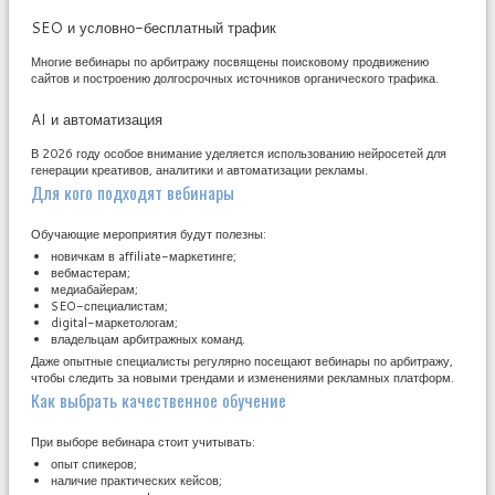
SEO и условно-бесплатный трафик
Многие вебинары по арбитражу посвящены поисковому продвижению
сайтов и построению долгосрочных источников органического трафика.
AI и автоматизация
В 2026 году особое внимание уделяется использованию нейросетей для
генерации креативов, аналитики и автоматизации рекламы.
Для кого подходят вебинары
Обучающие мероприятия будут полезны:
новичкам в affiliate-маркетинге;
вебмастерам;
медиабайерам;
SEO-специалистам;
digital-маркетологам;
владельцам арбитражных команд.
Даже опытные специалисты регулярно посещают вебинары по арбитражу,
чтобы следить за новыми трендами и изменениями рекламных платформ.
Как выбрать качественное обучение
При выборе вебинара стоит учитывать:
опыт спикеров;
наличие практических кейсов;