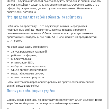
Онлайн-обучение позволяет быстро получать актуальные знания, изучать
успешные кейсы и следить за изменениями рынка. Особенно важно это в
сфере digital-рекламы, где инструменты и алгоритмы обновляются
практически постоянно.
Что представляют собой вебинары по арбитражу
Вебинары по арбитражу — это обучающие онлайн-мероприятия,
посвящённые affiliate-маркетингу, закупке трафика и работе с
рекламными платформами. Обычно такие эфиры проводят опытные
арбитражники, владельцы агентств, SEO-специалисты и представители
CPA-сетей.
На вебинарах рассматриваются:
запуск рекламных кампаний;
работа с офферами;
анализ трафика;
оптимизация ROI;
выбор источников рекламы;
SEO и органический трафик;
масштабирование связок;
автоматизация процессов.
Большинство вебинаров ориентированы на практическое применение
знаний и реальные кейсы.
Почему онлайн-формат удобен
Современные вебинары по арбитражу позволяют обучаться из любой точки
мира без необходимости посещать офлайн-мероприятия.